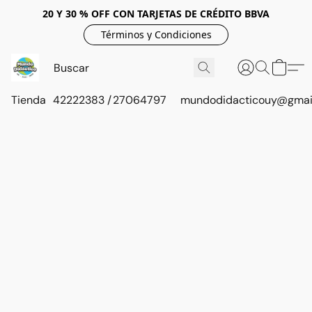
20 Y 30 % OFF CON TARJETAS DE CRÉDITO BBVA
Términos y Condiciones
Tienda
42222383 / 27064797
mundodidacticouy@gmai