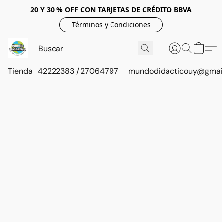
20 Y 30 % OFF CON TARJETAS DE CRÉDITO BBVA
Términos y Condiciones
Tienda
42222383 / 27064797
mundodidacticouy@gmai