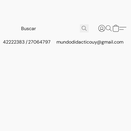
42222383 / 27064797
mundodidacticouy@gmail.com