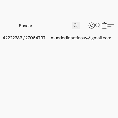
42222383 / 27064797
mundodidacticouy@gmail.com