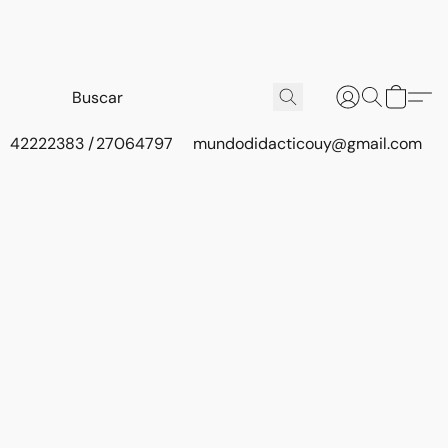
42222383 / 27064797
mundodidacticouy@gmail.com