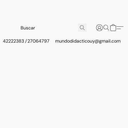
42222383 / 27064797
mundodidacticouy@gmail.com