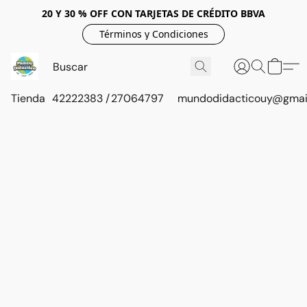
20 Y 30 % OFF CON TARJETAS DE CRÉDITO BBVA
Términos y Condiciones
Tienda
42222383 / 27064797
mundodidacticouy@gmai