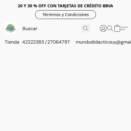
20 Y 30 % OFF CON TARJETAS DE CRÉDITO BBVA
Términos y Condiciones
Tienda
42222383 / 27064797
mundodidacticouy@gmai