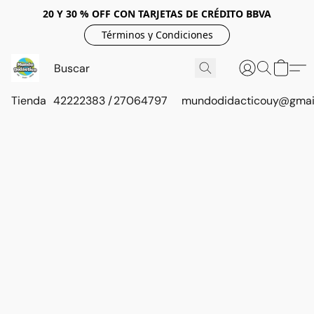
20 Y 30 % OFF CON TARJETAS DE CRÉDITO BBVA
Términos y Condiciones
Tienda
42222383 / 27064797
mundodidacticouy@gmai