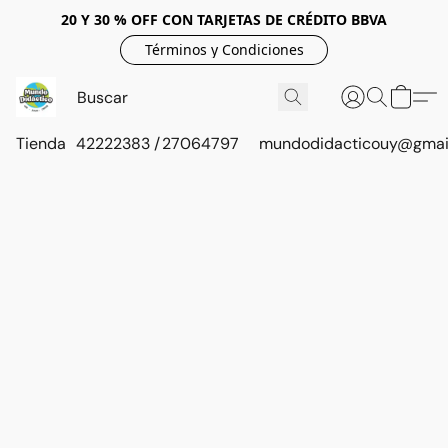
20 Y 30 % OFF CON TARJETAS DE CRÉDITO BBVA
Términos y Condiciones
Tienda
42222383 / 27064797
mundodidacticouy@gmai