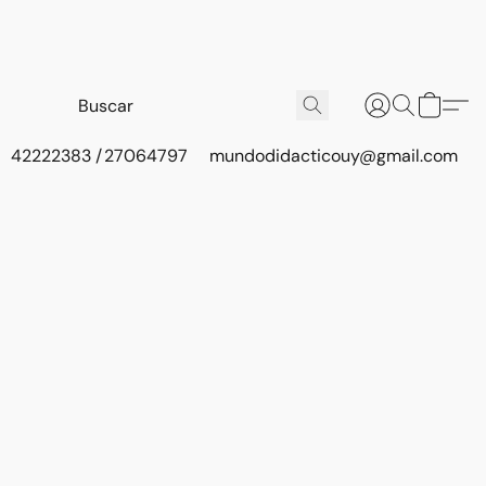
42222383 / 27064797
mundodidacticouy@gmail.com