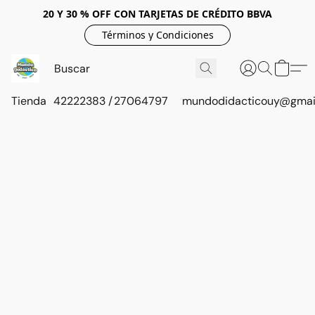
20 Y 30 % OFF CON TARJETAS DE CRÉDITO BBVA
Términos y Condiciones
Tienda
42222383 / 27064797
mundodidacticouy@gmai