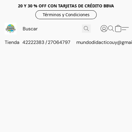
20 Y 30 % OFF CON TARJETAS DE CRÉDITO BBVA
Términos y Condiciones
Tienda
42222383 / 27064797
mundodidacticouy@gmai