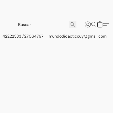
42222383 / 27064797
mundodidacticouy@gmail.com