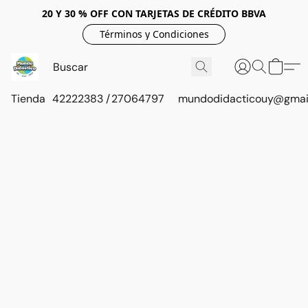
20 Y 30 % OFF CON TARJETAS DE CRÉDITO BBVA
Términos y Condiciones
Tienda
42222383 / 27064797
mundodidacticouy@gmai