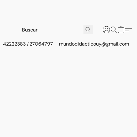
42222383 / 27064797
mundodidacticouy@gmail.com