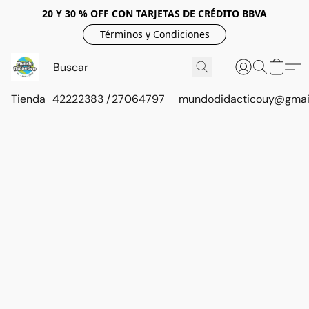
20 Y 30 % OFF CON TARJETAS DE CRÉDITO BBVA
Términos y Condiciones
Tienda
42222383 / 27064797
mundodidacticouy@gmai