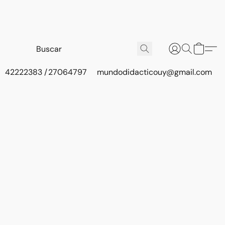
42222383 / 27064797
mundodidacticouy@gmail.com