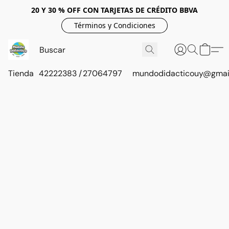
20 Y 30 % OFF CON TARJETAS DE CRÉDITO BBVA
Términos y Condiciones
Tienda
42222383 / 27064797
mundodidacticouy@gmai