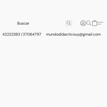
42222383 / 27064797
mundodidacticouy@gmail.com