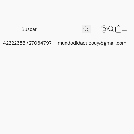
42222383 / 27064797
mundodidacticouy@gmail.com