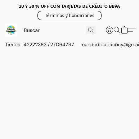
20 Y 30 % OFF CON TARJETAS DE CRÉDITO BBVA
Términos y Condiciones
Tienda
42222383 / 27064797
mundodidacticouy@gmai