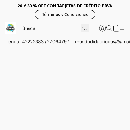
20 Y 30 % OFF CON TARJETAS DE CRÉDITO BBVA
Términos y Condiciones
Tienda
42222383 / 27064797
mundodidacticouy@gmai