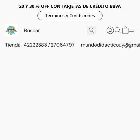
20 Y 30 % OFF CON TARJETAS DE CRÉDITO BBVA
Términos y Condiciones
Tienda
42222383 / 27064797
mundodidacticouy@gmai