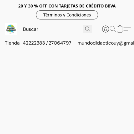
20 Y 30 % OFF CON TARJETAS DE CRÉDITO BBVA
Términos y Condiciones
Tienda
42222383 / 27064797
mundodidacticouy@gmai