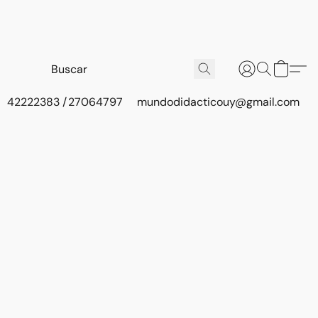
42222383 / 27064797
mundodidacticouy@gmail.com