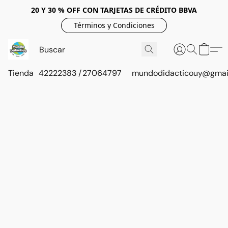
20 Y 30 % OFF CON TARJETAS DE CRÉDITO BBVA
Términos y Condiciones
Tienda
42222383 / 27064797
mundodidacticouy@gmai