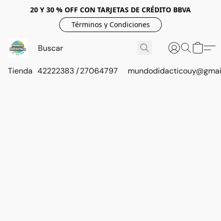
20 Y 30 % OFF CON TARJETAS DE CRÉDITO BBVA
Términos y Condiciones
Tienda
42222383 / 27064797
mundodidacticouy@gmai