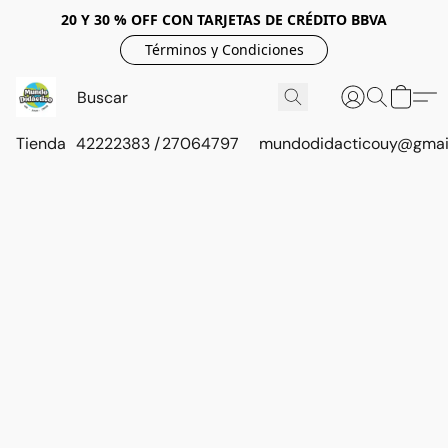
20 Y 30 % OFF CON TARJETAS DE CRÉDITO BBVA
Términos y Condiciones
Tienda
42222383 / 27064797
mundodidacticouy@gmai