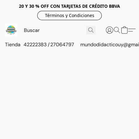
20 Y 30 % OFF CON TARJETAS DE CRÉDITO BBVA
Términos y Condiciones
Tienda
42222383 / 27064797
mundodidacticouy@gmai