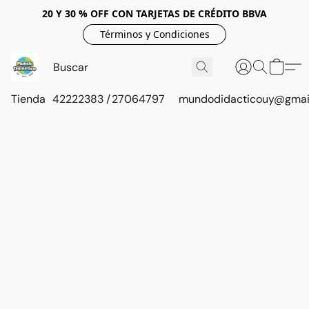
20 Y 30 % OFF CON TARJETAS DE CRÉDITO BBVA
Términos y Condiciones
Tienda
42222383 / 27064797
mundodidacticouy@gmai