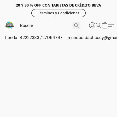
20 Y 30 % OFF CON TARJETAS DE CRÉDITO BBVA
Términos y Condiciones
Tienda
42222383 / 27064797
mundodidacticouy@gmai