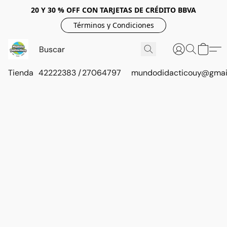
20 Y 30 % OFF CON TARJETAS DE CRÉDITO BBVA
Términos y Condiciones
Tienda
42222383 / 27064797
mundodidacticouy@gmai