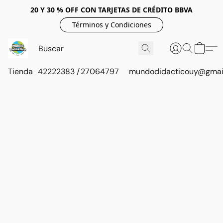
20 Y 30 % OFF CON TARJETAS DE CRÉDITO BBVA
Términos y Condiciones
Tienda
42222383 / 27064797
mundodidacticouy@gmai