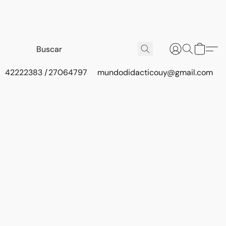
42222383 / 27064797
mundodidacticouy@gmail.com