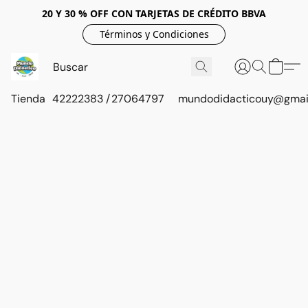
20 Y 30 % OFF CON TARJETAS DE CRÉDITO BBVA
Términos y Condiciones
Tienda
42222383 / 27064797
mundodidacticouy@gmai