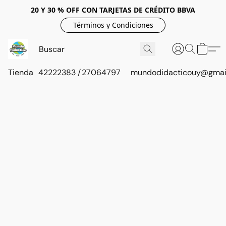
20 Y 30 % OFF CON TARJETAS DE CRÉDITO BBVA
Términos y Condiciones
Tienda
42222383 / 27064797
mundodidacticouy@gmai