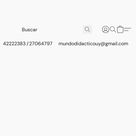
42222383 / 27064797
mundodidacticouy@gmail.com