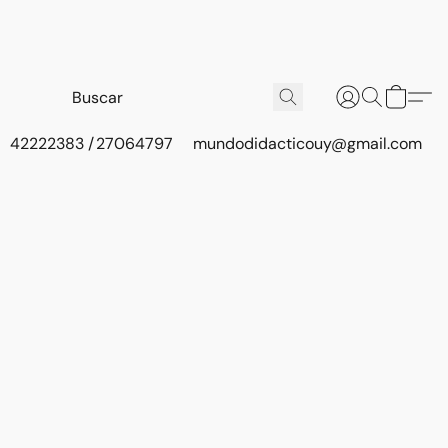
42222383 / 27064797
mundodidacticouy@gmail.com