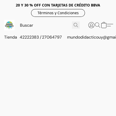
20 Y 30 % OFF CON TARJETAS DE CRÉDITO BBVA
Términos y Condiciones
Tienda
42222383 / 27064797
mundodidacticouy@gmai