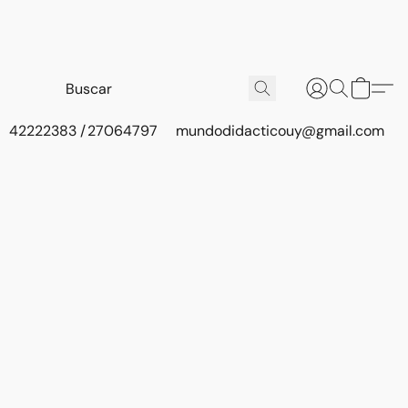
42222383 / 27064797
mundodidacticouy@gmail.com