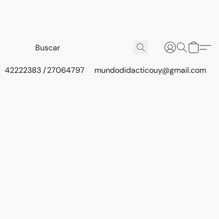
42222383 / 27064797
mundodidacticouy@gmail.com