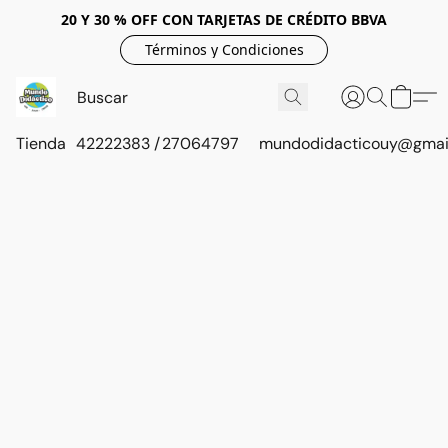
20 Y 30 % OFF CON TARJETAS DE CRÉDITO BBVA
Términos y Condiciones
Tienda
42222383 / 27064797
mundodidacticouy@gmai