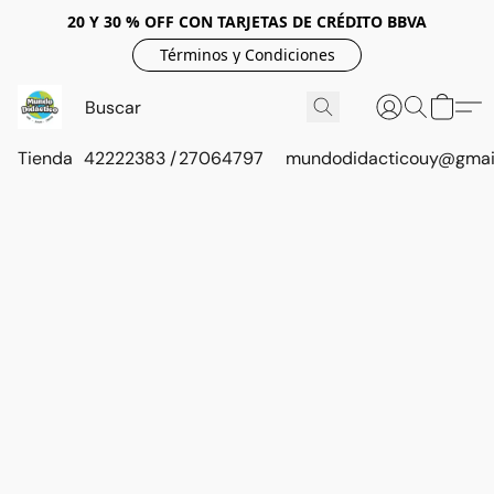
20 Y 30 % OFF CON TARJETAS DE CRÉDITO BBVA
Términos y Condiciones
Tienda
42222383 / 27064797
mundodidacticouy@gmai