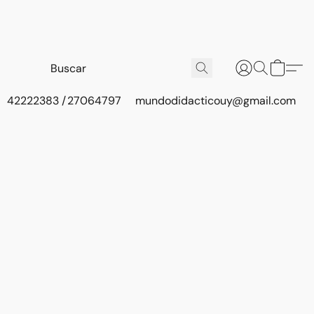
42222383 / 27064797
mundodidacticouy@gmail.com