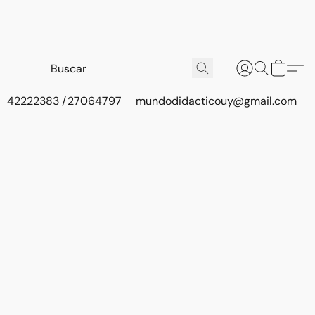
42222383 / 27064797
mundodidacticouy@gmail.com