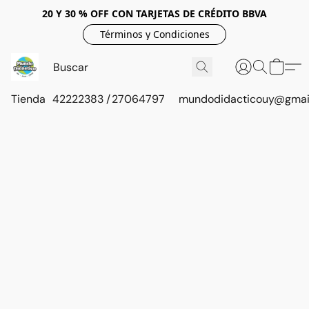
20 Y 30 % OFF CON TARJETAS DE CRÉDITO BBVA
Términos y Condiciones
Tienda
42222383 / 27064797
mundodidacticouy@gmai