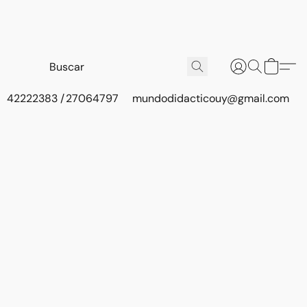
42222383 / 27064797
mundodidacticouy@gmail.com