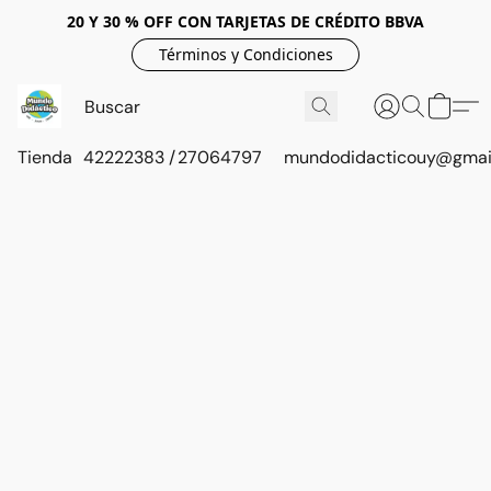
20 Y 30 % OFF CON TARJETAS DE CRÉDITO BBVA
Términos y Condiciones
Tienda
42222383 / 27064797
mundodidacticouy@gmai