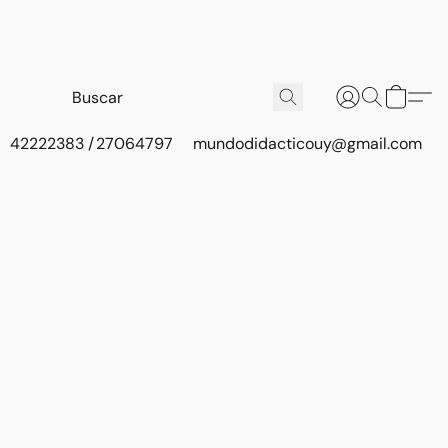
42222383 / 27064797
mundodidacticouy@gmail.com